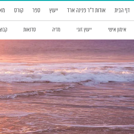
דף הבית
אודות ד”ר פנינה ארד
ייעוץ
ספר
קורס
מאמ
אימון אישי
ייעוץ זוגי
מדיה
סדנאות
קבוצ