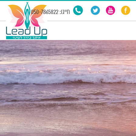
חייגו: 050-7865822