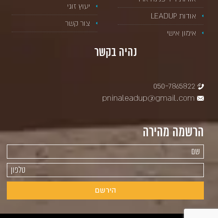
יעוץ זוגי
אודות LEADUP
צור קשר
אימון אישי
נהיה בקשר
050-7865822
pninaleadup@gmail.com
הרשמה מהירה