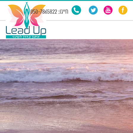
חייגו: 050-7865822