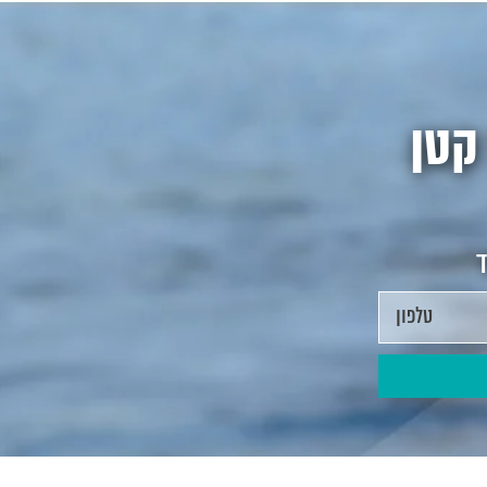
קטן
ד