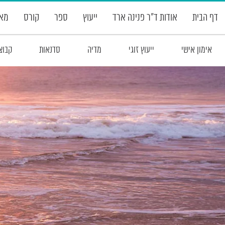
דף הבית
אודות ד”ר פנינה ארד
ייעוץ
ספר
קורס
מאמ
אימון אישי
ייעוץ זוגי
מדיה
סדנאות
קבוצ