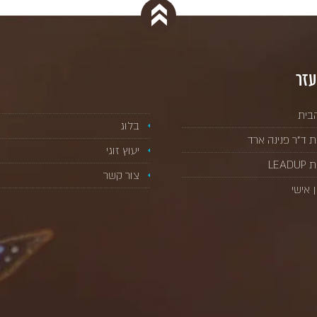
עזר
בית
בלוג
ת ד”ר פנינה ארד
יעוץ זוגי
LEAD
צור קשר
ן אישי