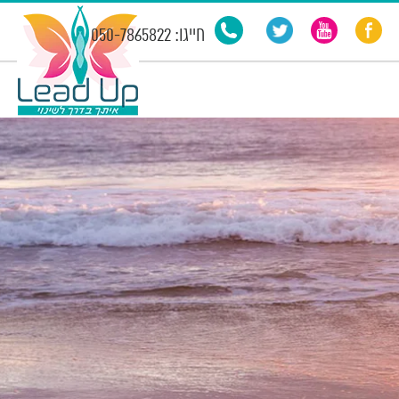
חייגו: 050-7865822