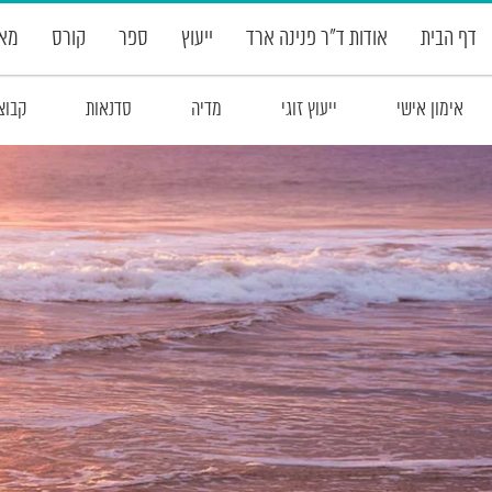
דף הבית
אודות ד”ר פנינה ארד
ייעוץ
ספר
קורס
מאמ
אימון אישי
ייעוץ זוגי
מדיה
סדנאות
קבוצ