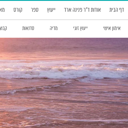
דף הבית
אודות ד”ר פנינה ארד
ייעוץ
ספר
קורס
מאמ
אימון אישי
ייעוץ זוגי
מדיה
סדנאות
קבוצ