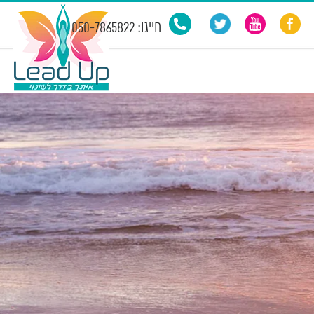
חייגו: 050-7865822