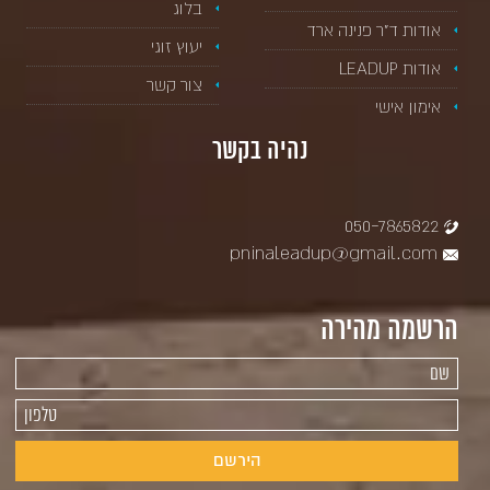
בלוג
אודות ד”ר פנינה ארד
יעוץ זוגי
אודות LEADUP
צור קשר
אימון אישי
נהיה בקשר
050-7865822
pninaleadup@gmail.com
הרשמה מהירה