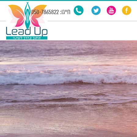
חייגו: 050-7865822