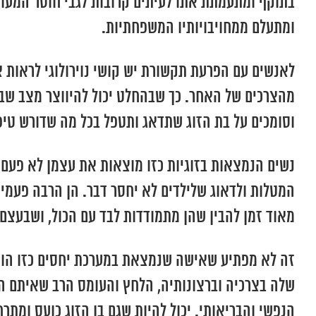
בתוקף ומתעמתת אתו לעיתים קרובות לגבי חוסר המעור
ומתעלם ממחויבויותיו המשפחתיות.
לאנשים עם הפרעת תקשורת יש קושי נוירולוגי לראות 
מהצרכים של האחר. כך שבהחלט יכול להיווצר מצב שבו
וסומכים על בת הזוג שתדאג ותטפל בכל מה שדורש טיפ
נשים הנמצאות בזוגיות כזו מוצאות את עצמן לא פעם מ
המטלות ולדאוג שלילדים לא יחסר דבר. הן הרבה פעמים
מאוד זמן להבין שהן מתמודדות לבד עם הכול, ושבעצם, 
זה לא מפתיע שאישה שנמצאת במערכת יחסים כזו הופכ
שלה בצרכיה וברצונותיה, הלחץ והעומס הרב שאיתם ה
הנפשי והבריאותי. יכול להיות שגם בן הזוג כועס ומתר