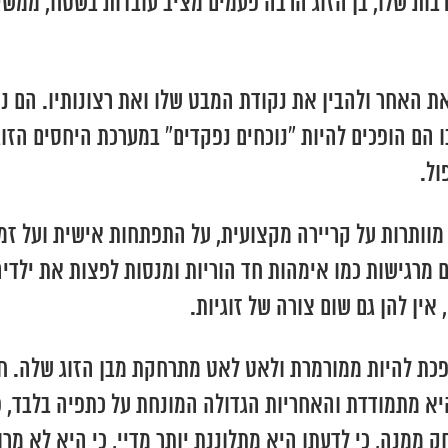
בות שלו, בן הזוג הרבה פעמים מציב עובדות בשטח, ממשי
את האחר ולהבין את נקודת המבט שלו ואת רצונותיו. הם 
 הם הופכים להיות “נוכחים נפקדים” במערכת היחסים הזו
ול.
וותרות על קריירה מקצועית, על התפתחות אישית ועל זמן
 מרגישות כמו אימהות חד הוריות ומנסות לפצות את ילדיהן
אין להן גם שום צורה של זוגיות.
ת להיות ממורמרת ולאט לאט מתרחקת מבן הזוג שלה. חוס
יא מתמודדת והאחריות הגדולה המונחת על כתפיה בלבד,
חק ממנה, כי לדעתו היא מתלוננת יותר מדיי, כי היא לא מ