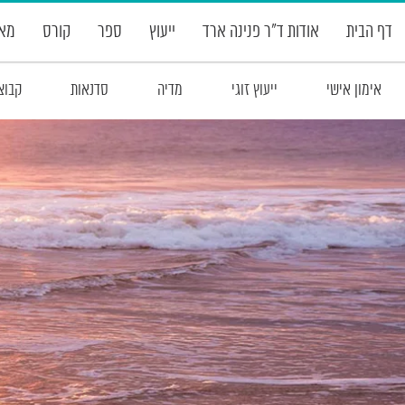
דף הבית
אודות ד”ר פנינה ארד
ייעוץ
ספר
קורס
מאמ
אימון אישי
ייעוץ זוגי
מדיה
סדנאות
קבוצ