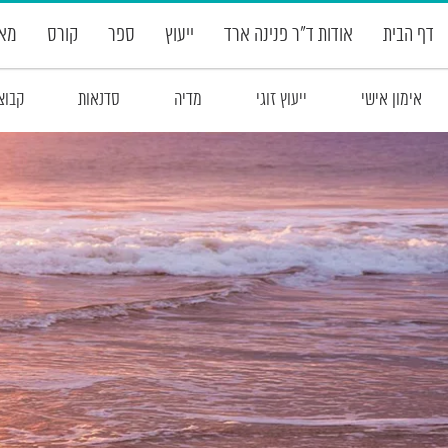
דף הבית
אודות ד”ר פנינה ארד
ייעוץ
ספר
קורס
מאמ
אימון אישי
ייעוץ זוגי
מדיה
סדנאות
קבוצ