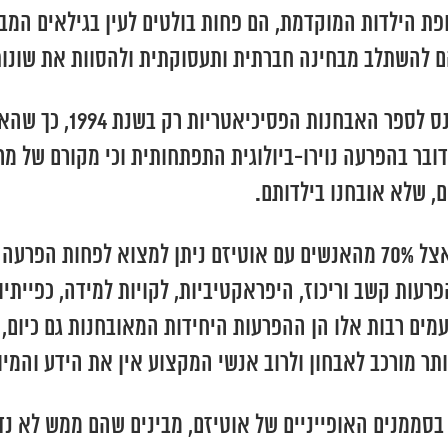
ת הילדות המוקדמת, הם פחות בולטים לעין בגילאים המבוג
 להשתלב מבחינה חברתית ותעסוקתית ולהסוות את שונות
אוטיזם בתפקוד גבוה (מ
 לפני שנות ה-90. כיום ברור כי מדובר בהפרעה נוירו-ביולוגית התפתחותית ו
הפרעות נוירו-התפתחותיות נוטות להתרחש יחד, כך שאצל 70% מהאנשים עם אוט
עות קשב וריכוז, היפראקטיביות, לקויות למידה, כפייתיות
פעמים רבות אלו הן ההפרעות היחידות המאובחנות גם כיו
ותר מורכב לאבחון ולרוב אנשי המקצוע אין את הידע והמי
בסממנים האופייניים של אוטיזם, מבינים שהם ממש לא נד