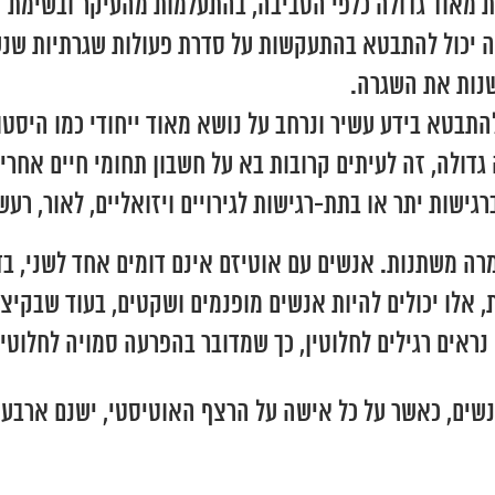
יות מאוד גדולה כלפי הסביבה, בהתעלמות מהעיקר ובשימת ד
ה יכול להתבטא בהתעקשות על סדרת פעולות שגרתיות שנעש
שנות את השגרה.
 להתבטא בידע עשיר ונרחב על נושא מאוד ייחודי כמו היסטו
גדולה, זה לעיתים קרובות בא על חשבון תחומי חיים אחרי
 ברגישות יתר או בתת-רגישות לגירויים ויזואליים, לאור, 
חומרה משתנות. אנשים עם אוטיזם אינם דומים אחד לשני, 
ת, אלו יכולים להיות אנשים מופנמים ושקטים, בעוד שבקיצו
ראים רגילים לחלוטין, כך שמדובר בהפרעה סמויה לחלוטין
ם מצביעים על יחס של 1:4 בין גברים לנשים, כאשר על כל אישה על הרצף האוט