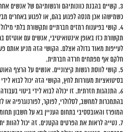
קשיים בהבנת כוונותיהם ורגשותיהם של אנשים אחרי
כשמישהו אכן מנסה לפגוע בהם, או לפגוע באחרים מבלי
קושי בפיענוח רמזים חברתיים ותקשורת בלתי מילול
תקשורת כזו באופן אינטואיטיבי, אנשים עם אוטיזם בת
לעייפות מאוד גדולה אצלם. הקושי הזה מניע אותם פע
חלקם אף מפתחים חרדה חברתית.
קושי לווסת רגשות קיצוניים. אנשים על הרצף האוט
בסיטואציות מעוררות לחץ, הקושי הזה יכול לבוא לידי
התנהגות חזרתית. זו יכולה לבוא לידי ביטוי בעבוד
בהתמכרות למחשב, לסלולרי, לפוקר, לפורנוגרפיה או לדב
המופרז והאובססיבי בתחום העניין בא על חשבון תחומ
נטייה לראות את הפרטים הקטנים. זה יכול להוות י