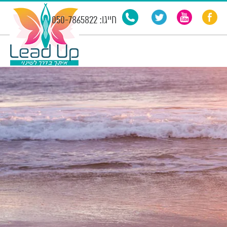
חייגו: 050-7865822