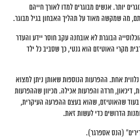
רים יותר. אנשים מבוגרים למדו לאורך חייהם
ם, מה שמקשה מאוד על תהליך האבחון בגיל מבוגר.
ה שנקרא בעבר ‘אספרגר’) נכנס לספר האבחנות הפסיכיאטריות רק בשנת 1994, כך שהאוכלוסייה הבוגרת לא אובחנה עקב חוסר יידע והעדר
כי מקורם של מרבית מקרי האוטיזם הוא גנטי, כך שסביב כל ילד
יזם ניתן למצוא לפחות הפרעה נלווית אחת. ההפרעות הנוספות שאותן ניתן למצוא
, דיכאון, חרדה והפרעות אכילה. מכיוון שההפרעות
ם, בעוד שהאוטיזם, שהוא בעצם ההפרעה העיקרית,
ומנות הדרושים כדי לעשות זאת.
ירים” (הנס אספרגר).