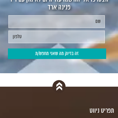
פנינה ארד
תפריט ניווט