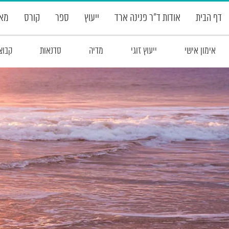
דף הבית
אודות ד”ר פנינה ארד
ייעוץ
ספר
קורס
מאמ
אימון אישי
ייעוץ זוגי
מדיה
סדנאות
קבוצ