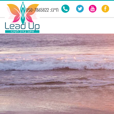
חייגו: 050-7865822