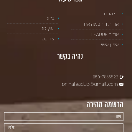
דף הבית
בלוג
אודות ד”ר פנינה ארד
יעוץ זוגי
אודות LEADUP
צור קשר
אימון אישי
נהיה בקשר
050-7865822
pninaleadup@gmail.com
הרשמה מהירה