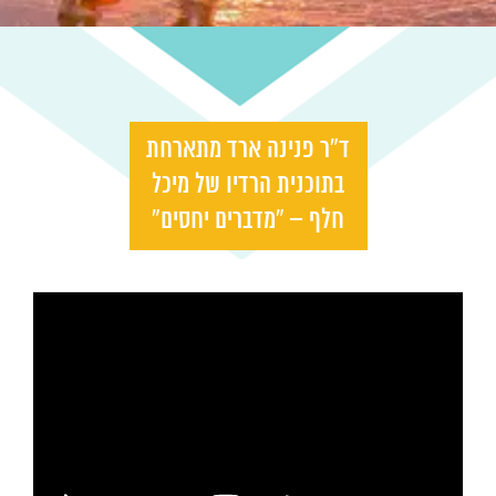
ד”ר פנינה ארד מתארחת
בתוכנית הרדיו של מיכל
חלף – “מדברים יחסים”