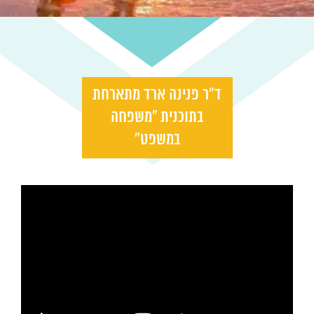
ד”ר פנינה ארד מתארחת
בתוכנית “משפחה
במשפט”