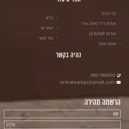
דף הבית
בלוג
אודות ד”ר פנינה ארד
יעוץ זוגי
אודות LEADUP
צור קשר
אימון אישי
נהיה בקשר
050-7865822
pninaleadup@gmail.com
הרשמה מהירה