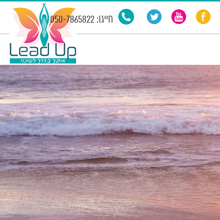
חייגו: 050-7865822