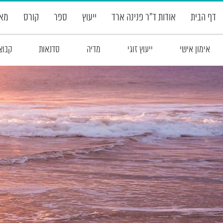
דף הבית
אודות ד”ר פנינה ארד
ייעוץ
ספר
קורס
מאמ
אימון אישי
ייעוץ זוגי
מדיה
סדנאות
קבוצ