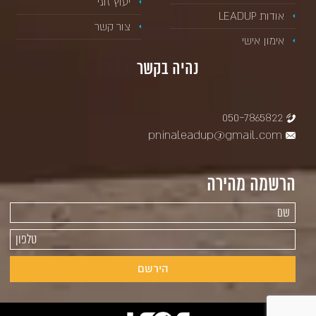
יעוץ זוגי
אודות LEADUP
צור קשר
אימון אישי
נהיה בקשר
050-7865822
pninaleadup@gmail.com
הרשמה מהירה