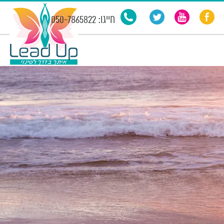
חייגו: 050-7865822