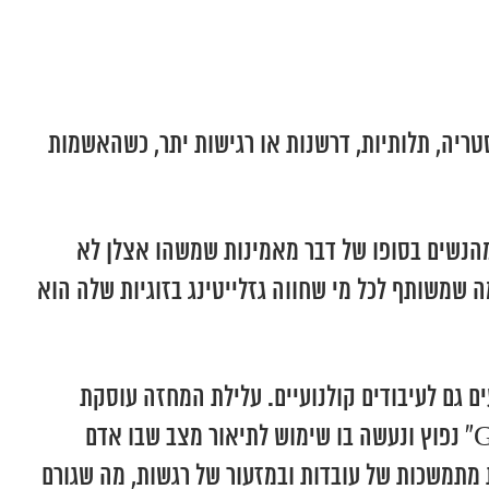
טריה, תלותיות, דרשנות או רגישות יתר, כשהאשמות
מהנשים בסופו של דבר מאמינות שמשהו אצלן לא
ה שמשותף לכל מי שחווה גזלייטינג בזוגיות שלה הוא
 פטריק המילטון וזכה בשנות הארבעים גם לעיבודים קולנועיים. עלילת המחזה עוסקת
בבעל שמנסה באופן מניפולטיבי לשכנע את אשתו ואחרים שהיא מטורפת. בשפה האנגלית המונח “Gaslighting” נפוץ ונעשה בו שימוש לתיאור מצב שבו אדם
מתמשכות של עובדות ובמזעור של רגשות, מה שגורם