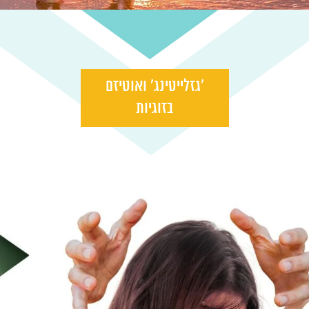
‘גזלייטינג’ ואוטיזם
בזוגיות