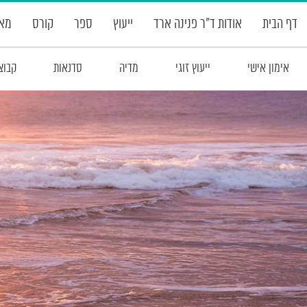
דף הבית
אודות ד”ר פנינה ארד
ייעוץ
ספר
קורס
מאמ
אימון אישי
ייעוץ זוגי
מדיה
סדנאות
קבוצ