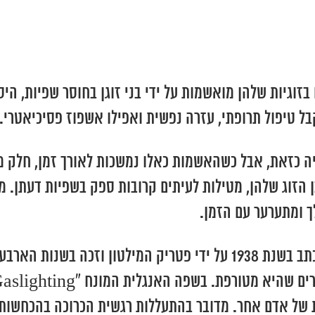
וגיות שלהן מואשמות על ידי בני זוגן בחוסר שפיות, היס
ל טיפול תרופתי, עזרה נפשית ואפילו אשפוז פסיכיאטרי.
יה כזאת, אבל כשהאשמות כאלו נמשכות לאורך זמן, חלק 
 הזוג שלהן, מטילות לעיתים קרובות ספק בשפיות דעתן. מ
 ומתערער עם הזמן.
מקור המונח ‘גזלייטינג’ הוא במחזה “Gaslight” שנכתב בשנת 1938 על ידי
של אדם אחר. מדובר בהתעללות רגשית הכרוכה בהכחשות 