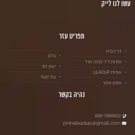
עשו לנו לייק
תפריט עזר
דף הבית
בלוג
אודות ד”ר פנינה ארד
יעוץ זוגי
אודות LEADUP
צור קשר
אימון אישי
נהיה בקשר
050-7865822
pninaleadup@gmail.com