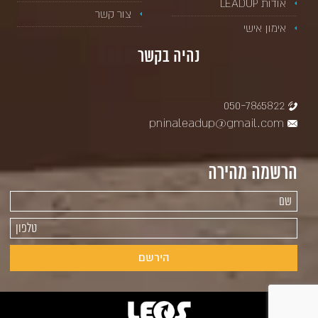
אודות LEADUP
צור קשר
אימון אישי
נהיה בקשר
050-7865822
pninaleadup@gmail.com
הרשמה מהירה