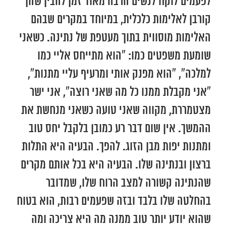
לפעמים לוקח לנשים הרבה מאוד זמן להבין שהן
קורבן לאלימות כלכלית, במיוחד במקרים שבהם
האלימות מוסווית בתוך מעטפת של נתינה. כשאני
שומעת משפטים כמו: “הוא מתייחס אליי כמו
למלכה”, “הוא מפנק אותי ומרעיף עליי מתנות”,
“אני מקבלת ממנו כל מה שאני רוצה”, אני ישר
מצטמררת, מקווה שאני טועה כשאני מנחשת את
ההמשך. אין שום דבר רע כמובן בלקבל יחס טוב
ומתנות יפות מבן הזוג. להפך. הבעיה היא התלות
ברצון ובנתינה שלו. הבעיה היא בכל אותם מקרים
שהנתינה קשורה למצב הרוח שלו, שמדובר
בהחלטה שלו בלבד ובזה שפעמים רבות, הוא בטוח
שהוא יודע יותר טוב ממנה מה היא צריכה ומה