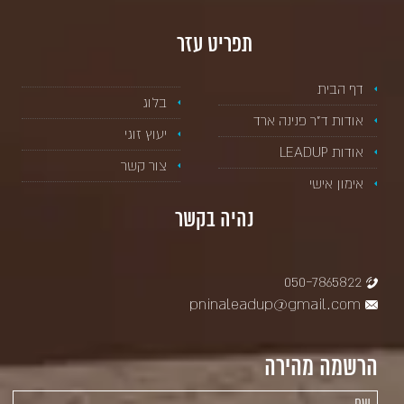
תפריט עזר
דף הבית
בלוג
אודות ד”ר פנינה ארד
יעוץ זוגי
אודות LEADUP
צור קשר
אימון אישי
נהיה בקשר
050-7865822
pninaleadup@gmail.com
הרשמה מהירה