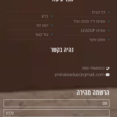
דף הבית
בלוג
אודות ד”ר פנינה ארד
יעוץ זוגי
אודות LEADUP
צור קשר
אימון אישי
נהיה בקשר
050-7865822
pninaleadup@gmail.com
הרשמה מהירה