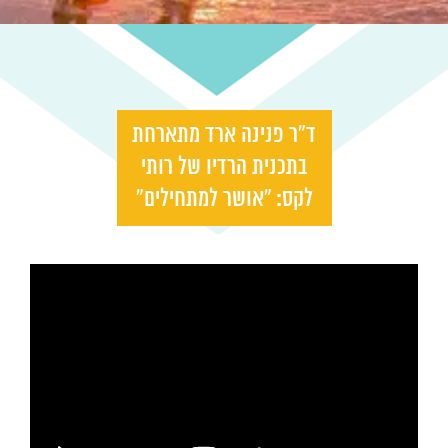
ד”ר פנינה ארד מתארחת
בתכנית הרדיו של רותי
לקס: “אושר למתחילים”