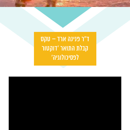
ד”ר פנינה ארד – טקס
קבלת התואר ‘דוקטור
לפסיכולוגיה’