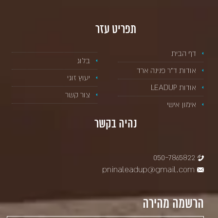
תפריט עזר
דף הבית
בלוג
אודות ד”ר פנינה ארד
יעוץ זוגי
אודות LEADUP
צור קשר
אימון אישי
נהיה בקשר
050-7865822
pninaleadup@gmail.com
הרשמה מהירה