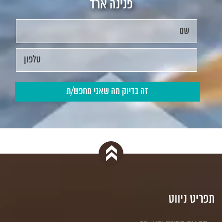
פנינה ארד
תפריט ניווט